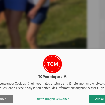
TC Memmingen e. V.
 verwendet Cookies für ein optimales Erlebnis und für die anonyme Analyse 
r Besucher. Diese Analyse soll helfen, das Informationsangebot besser zu ge
Feiner, Andrea Geiling, Sonja Waschke
ehnen
Einstellungen verwalten
Alle ak