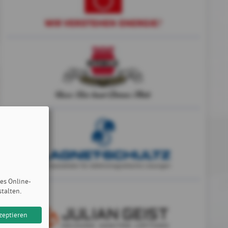
des Online-
stalten.
zeptieren