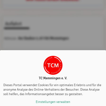
Anfahrt
Am Stadion 3, 87700 Memmingen
Adresse:
Möchten Sie von
Google Map
bereitgestellte externe Inhalte
laden?
Ja
Immer
TC Memmingen e. V.
Dieses Portal verwendet Cookies für ein optimales Erlebnis und für die
anonyme Analyse des Online-Verhaltens der Besucher. Diese Analyse
soll helfen, das Informationsangebot besser zu gestalten.
Einstellungen verwalten