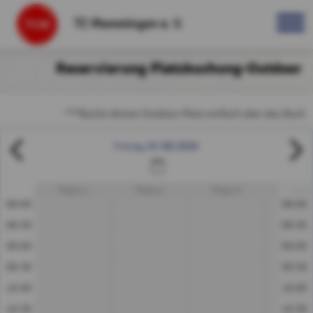
TC Memmingen e. V.
Reservierung Platzbuchung-Outdoor
***Buche deinen Outdoor-Platz einfach über das Buchungssy
07.08.2026
Freitag
Platz 1
Platz 2
Platz 3
Platz
08:00
08:00
08:30
08:30
09:00
09:00
09:30
09:30
10:00
10:00
10:30
10:30