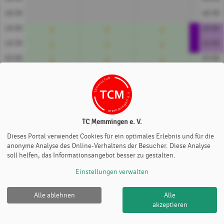
18:30
18:30
19:00
19:00
19:30
19:30
20:00
20:00
20:30
20:30
21:00
21:00
21:30
21:30
Platz 1
Platz 2
Platz 3
Platz
TC Memmingen e. V.
Preise/h
Dieses Portal verwendet Cookies für ein optimales Erlebnis und für die
anonyme Analyse des Online-Verhaltens der Besucher. Diese Analyse
€ 10
soll helfen, das Informationsangebot besser zu gestalten.
Einstellungen verwalten
Alle ablehnen
Alle
TC Memmingen e. V. |
Impressum
|
Datenschutz- und
akzeptieren
Nutzungsbedingungen
|
Cookie Policy
© 2012-2026
eTennis