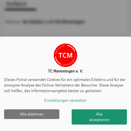
Anfahrt
Am Stadion 3, 87700 Memmingen
Adresse:
Möchten Sie von
Google Map
bereitgestellte externe Inhalte
laden?
Ja
Immer
TC Memmingen e. V.
Dieses Portal verwendet Cookies für ein optimales Erlebnis und für die
anonyme Analyse des Online-Verhaltens der Besucher. Diese Analyse
soll helfen, das Informationsangebot besser zu gestalten.
Einstellungen verwalten
Alle ablehnen
Alle
TC Memmingen e. V. |
Impressum
|
Datenschutz- und
akzeptieren
Nutzungsbedingungen
|
Cookie Policy
© 2012-2026
eTennis