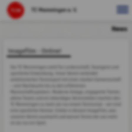
TC Memmingen e. V.
News
Imagefilm - Online!
Der TC Memmingen steht für Leidenschaft, Teamgeist und
sportliche Entwicklung. Unser Verein verbindet
ambitionierten Tennissport mit einer starken Gemeinschaft
– vom Nachwuchs bis zu den erfahrenen
Mannschaftsspielern. Moderne Anlage, engagierte Trainer,
aktive Teams und ein lebendiges Vereinsleben machen den
TC Memmingen zu mehr als nur einem Tennisclub – wir sind
eine sportliche Heimat. Erlebe in diesem Imagefilm, was
unseren Verein ausmacht und warum Tennis bei uns mehr
ist als nur ein Spiel.