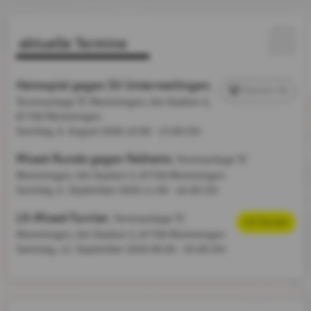
aktuelle Termine
Heimspiel gegen SV Untermeitingen
,
Damen 50
Tennisanlage TC Memmingen, Am Stadion 3,
87700 Memmingen
Sonntag, 9. August 2026
10:00 - 15:00 Uhr
Mixed-Runde gegen Fellheim
, Tennisanlage TC
Memmingen, Am Stadion 3, 87700 Memmingen
Sonntag, 6. September 2026
11:00 - 16:00 Uhr
LK-Mixed-Turnier
, Tennisanlage TC
LK-Turnier
Memmingen, Am Stadion 3, 87700 Memmingen
Samstag, 12. September 2026
09:00 - 20:00 Uhr